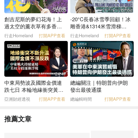
11:03
07:04
創吉尼斯的夢幻花海！上
-20°C長春冰雪季回顧！冰
過太空的薰衣草有多香｜
雕香港&1314米雪滑梯真
行走新疆
實體驗
行走Homeland
打開APP查看
行走Homeland
打開APP查看
24:47
26:09
中東局勢波及國際金價連
總編關注｜特朗普向伊朗
跌七日 本輪地緣衝突黃
發出最後通牒
金“避險屬性”為何失靈？
亞洲財經透視
打開APP查看
總編輯時間
打開APP查看
推薦文章