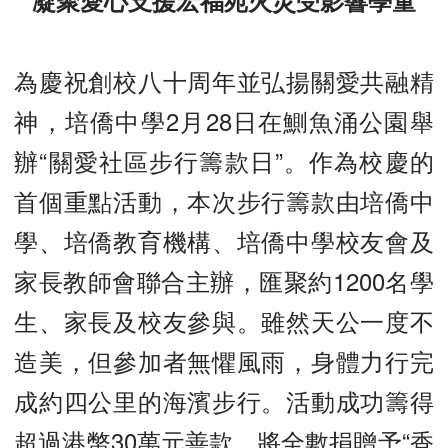
凝聚愛心支援宏福苑火災受影響學童
為慶祝創校八十周年並弘揚關愛共融精
神，培僑中學2月28日在鰂魚涌公園舉
辦“關愛社區步行籌款日”。作為校慶的
首個重點活動，本次步行籌款由培僑中
學、培僑教育機構、培僑中學校友會及
家長教師會聯合主辦，匯聚約1200名學
生、家長及校友參與。雖然天公一度不
造美，但參加者無懼風雨，身體力行完
成約四公里的海濱步行。活動成功籌得
超過港幣30萬元善款，將全數捐贈予“香