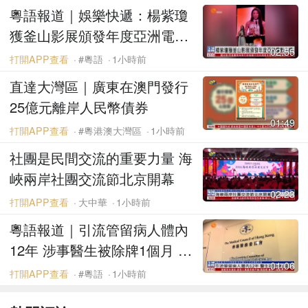
粵語報道｜娛樂快遞：楊紫瓊
獲釜山影展頒發年度亞洲電影
02:55
人獎
打開APP查看
#粵語
1小時前
直達大灣區｜廣東在澳門發行
25億元離岸人民幣債券
01:49
打開APP查看
#粵港澳大灣區
1小時前
社團是民間交流的重要力量 海
峽兩岸社團交流節北京開幕
02:23
打開APP查看
大中華
1小時前
粵語報道｜引流管留病人體內
12年 涉事醫生被除牌1個月 不
01:06
設緩刑
打開APP查看
#粵語
1小時前