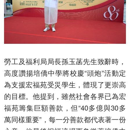
勞工及福利局局長孫玉菡先生致辭時，
高度讚揚培僑中學將校慶“頭炮”活動定
為支援宏福苑受災學生，體現了更崇高
的目標。他提到，雖然社會各界已為宏
福苑籌集巨額善款，但“40多億與30多
萬同樣重要”，每一分善款都代表著一份