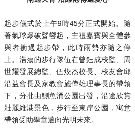
起步儀式於上午9時45分正式開始。隨
著氣球爆破聲響起，主禮嘉賓與全體參
與者衝過起步帶，此時雨勢亦隨之停
止。浩蕩的步行隊伍在曾鈺成校監、周
世耀發展總監、伍煥杰校長、校友會邱
沿益會長及家教會施偉雄理事長的帶領
下，分批由鰂魚涌公園出發，沿途欣賞
壯麗維港景色，步行至東岸公園，寓意
帶領受助學童邁向光明未來。