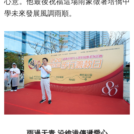
心意。他最後祝福這場雨象徵著培僑中
學未來發展風調雨順。
雨過天青 沿維港傳遞愛心