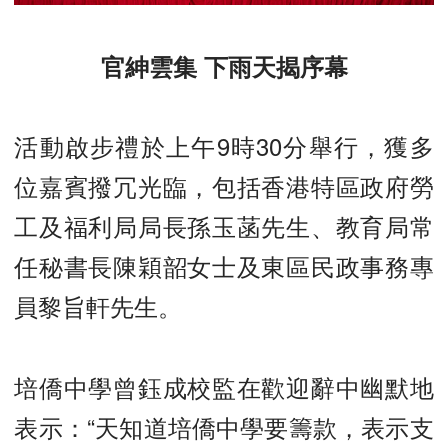
官紳雲集 下雨天揭序幕
活動啟步禮於上午9時30分舉行，獲多
位嘉賓撥冗光臨，包括香港特區政府勞
工及福利局局長孫玉菡先生、教育局常
任秘書長陳穎韶女士及東區民政事務專
員黎旨軒先生。
培僑中學曾鈺成校監在歡迎辭中幽默地
表示：“天知道培僑中學要籌款，表示支