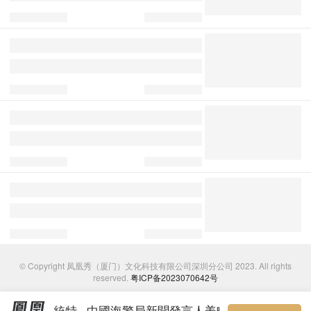
© Copyright 凤凰秀（厦门）文化科技有限公司深圳分公司 2023. All rights
reserved.
粤ICP备2023070642号
美國總統特
中國海警局新聞發言人姜略表
中國地震台網正式